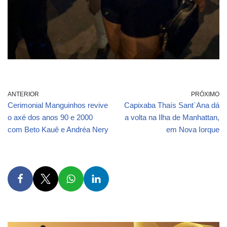
ANTERIOR
PRÓXIMO
Cerimonial Manguinhos revive
Capixaba Thaís Sant`Ana dá
o axé dos anos 90 e 2000
a volta na Ilha de Manhattan,
com Beto Kauê e Andréa Nery
em Nova Iorque