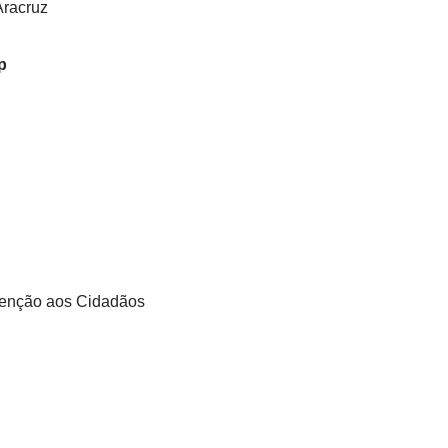
Aracruz
p
Atenção aos Cidadãos