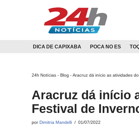
Pular
para
o
conteúdo
DICA DE CAPIXABA
POCA NO ES
TO
24h Notícias
-
Blog
-
Aracruz dá início as atividades d
Aracruz dá início 
Festival de Invern
por
Dimitria Mandelli
01/07/2022