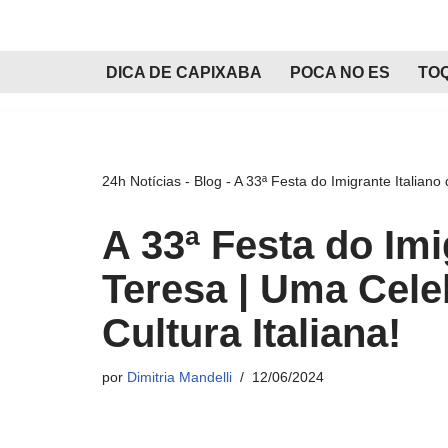
Pular
DICA DE CAPIXABA
POCA NO ES
TO
para
o
conteúdo
24h Notícias
-
Blog
-
A 33ª Festa do Imigrante Italiano
A 33ª Festa do Imi
Teresa | Uma Cele
Cultura Italiana!
por
Dimitria Mandelli
12/06/2024