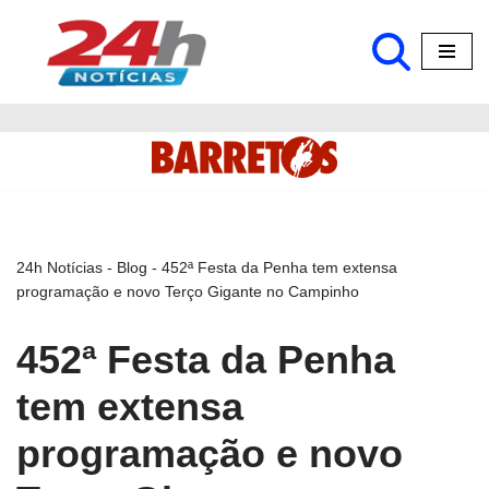
Pular
para
o
conteúdo
24h Notícias
-
Blog
-
452ª Festa da Penha tem extensa
programação e novo Terço Gigante no Campinho
452ª Festa da Penha
tem extensa
programação e novo