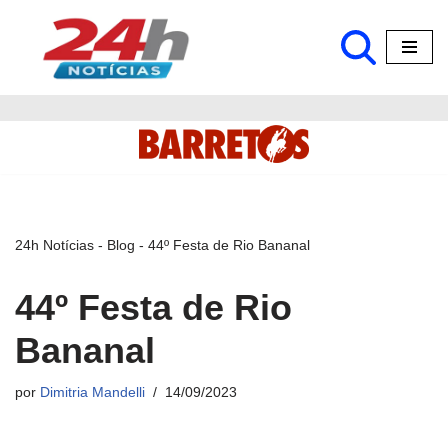
Pular
para
o
conteúdo
24h Notícias
-
Blog
-
44º Festa de Rio Bananal
44º Festa de Rio
Bananal
por
Dimitria Mandelli
14/09/2023