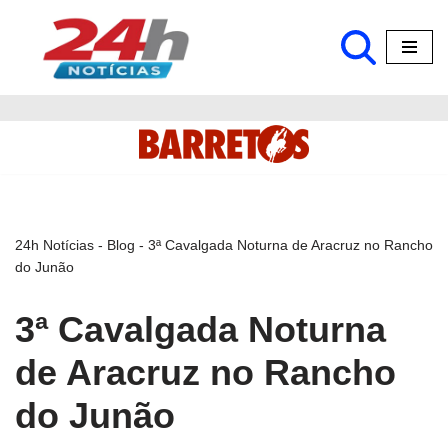
Pular
para
o
conteúdo
24h Notícias
-
Blog
-
3ª Cavalgada Noturna de Aracruz no Rancho
do Junão
3ª Cavalgada Noturna
de Aracruz no Rancho
do Junão