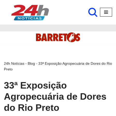
Pular
para
o
conteúdo
24h Notícias
-
Blog
-
33ª Exposição Agropecuária de Dores do Rio
Preto
33ª Exposição
Agropecuária de Dores
do Rio Preto