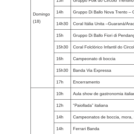
13h
Gruppo Folk do Circolo Trentino
14h
Gruppo Di Ballo Nova Trento –
Domingo
(18)
14h30
Coral Itália Unita –Guaraná/Ara
15h
Gruppo Di Ballo Fiori di Pendan
15h30
Coral Folclórico Infantil do Circ
16h
Campeonato di boccia
15h30
Banda Via Expressa
17h
Encerramento
10h
Aula show de gastronomia itali
12h
“Paiollada” italiana
14h
Campeonatos de boccia, mora, s
14h
Ferrari Banda