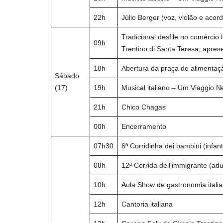
22h
Júlio Berger (voz, violão e acor
Tradicional desfile no comércio
09h
Trentino di Santa Teresa, apres
18h
Abertura da praça de alimentaç
Sábado
(17)
19h
Musical italiano – Um Viaggio Nel
21h
Chico Chagas
00h
Encerramento
07h30
6ª Corridinha dei bambini (infanti
08h
12ª Corrida dell’immigrante (adu
10h
Aula Show de gastronomia itali
12h
Cantoria italiana