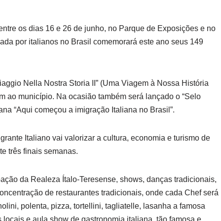
, entre os dias 16 e 26 de junho, no Parque de Exposições e no
izada por italianos no Brasil comemorará este ano seus 149
iaggio Nella Nostra Storia II” (Uma Viagem à Nossa História
ram ao município. Na ocasião também será lançado o “Selo
ana “Aqui começou a imigração Italiana no Brasil”.
rante Italiano vai valorizar a cultura, economia e turismo de
e três finais semanas.
ação da Realeza Ítalo-Teresense, shows, danças tradicionais,
 concentração de restaurantes tradicionais, onde cada Chef será
ini, polenta, pizza, tortellini, tagliatelle, lasanha a famosa
 locais e aula show de gastronomia italiana, tão famosa e