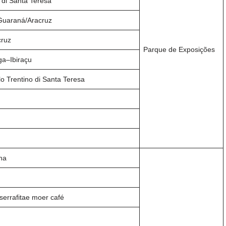
 di Santa Teresa
 Guaraná/Aracruz
cruz
Parque de Exposições
ga–Ibiraçu
olo Trentino di Santa Teresa
ana
errafitae moer café