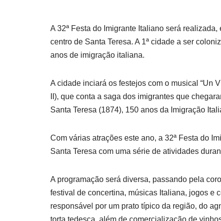
A 32ª Festa do Imigrante Italiano será realizada
centro de Santa Teresa. A 1ª cidade a ser colon
anos de imigração italiana.
A cidade inciará os festejos com o musical “Un V
II), que conta a saga dos imigrantes que chega
Santa Teresa (1874), 150 anos da Imigração Itali
Com várias atrações este ano, a 32ª Festa do Imig
Santa Teresa com uma série de atividades durant
A programação será diversa, passando pela coro
festival de concertina, músicas Italiana, jogos e
responsável por um prato típico da região, do agnol
torta tedesca, além de comercialização de vinhos