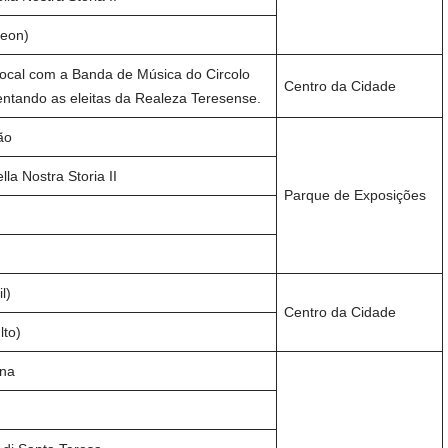
deon)
 local com a Banda de Música do Circolo
Centro da Cidade
entando as eleitas da Realeza Teresense.
ão
la Nostra Storia II
Parque de Exposições
l)
Centro da Cidade
lto)
ana