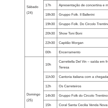
17h
Apresentação de concertina e mú
Sábado
(24)
18h30
Gruppo Folk. Il Ballerini
19h30
Gruppo Folk. Do Circolo Trentin
20h30
Show Toni Boni
22h30
Capitão Morgan
00h
Encerramento
Carrettella Del Vin – saída em f
10h
Teresa
11h30
Cantoria italiana com a chegada 
12h
Os Carreteiros
Domingo
14h30
Gruppo Folk do Circolo Trentino
(25)
15h
Coral Santa Cecilia Venda Nova