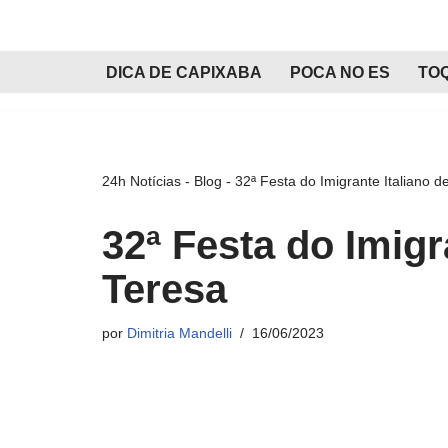
Pular
DICA DE CAPIXABA
POCA NO ES
TO
para
o
conteúdo
24h Notícias
-
Blog
-
32ª Festa do Imigrante Italiano d
32ª Festa do Imigr
Teresa
por
Dimitria Mandelli
16/06/2023