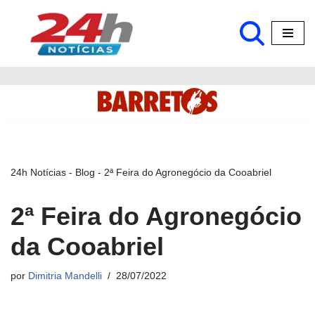
Pular
para
o
conteúdo
24h Notícias
-
Blog
-
2ª Feira do Agronegócio da Cooabriel
2ª Feira do Agronegócio
da Cooabriel
por
Dimitria Mandelli
28/07/2022