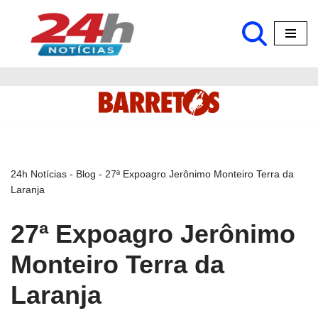
Pular
para
o
conteúdo
24h Notícias
-
Blog
-
27ª Expoagro Jerônimo Monteiro Terra da
Laranja
27ª Expoagro Jerônimo
Monteiro Terra da
Laranja