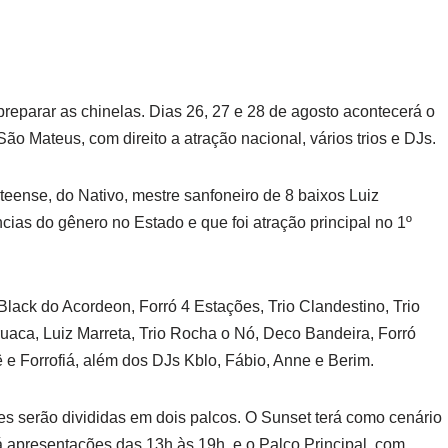
preparar as chinelas. Dias 26, 27 e 28 de agosto acontecerá o
ão Mateus, com direito a atração nacional, vários trios e DJs.
eense, do Nativo, mestre sanfoneiro de 8 baixos Luiz
cias do gênero no Estado e que foi atração principal no 1º
lack do Acordeon, Forró 4 Estações, Trio Clandestino, Trio
aca, Luiz Marreta, Trio Rocha o Nó, Deco Bandeira, Forró
ê e Forrofiá, além dos DJs Kblo, Fábio, Anne e Berim.
es serão divididas em dois palcos. O Sunset terá como cenário
á apresentações das 13h às 19h, e o Palco Principal, com