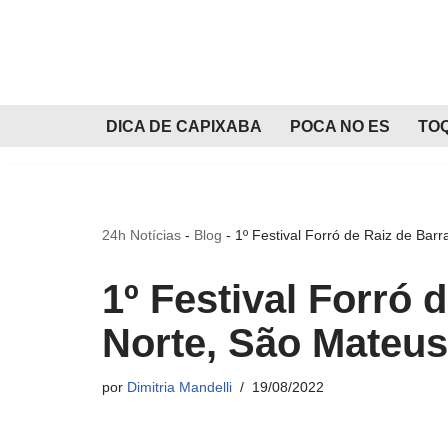
Pular
para
o
DICA DE CAPIXABA
POCA NO ES
TO
conteúdo
24h Notícias
-
Blog
-
1º Festival Forró de Raiz de Bar
1º Festival Forró 
Norte, São Mateus
por
Dimitria Mandelli
19/08/2022