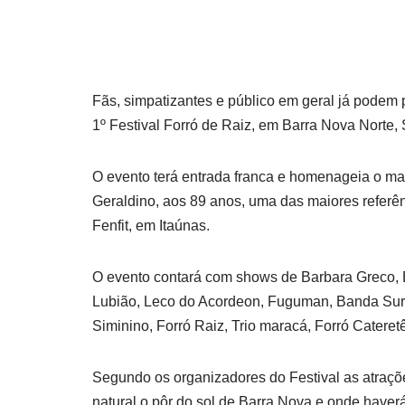
Fãs, simpatizantes e público em geral já podem 
1º Festival Forró de Raiz, em Barra Nova Norte, S
O evento terá entrada franca e homenageia o mat
Geraldino, aos 89 anos, uma das maiores referên
Fenfit, em Itaúnas.
O evento contará com shows de Barbara Greco, B
Lubião, Leco do Acordeon, Fuguman, Banda Suru
Siminino, Forró Raiz, Trio maracá, Forró Cateret
Segundo os organizadores do Festival as atraçõ
natural o pôr do sol de Barra Nova e onde haver