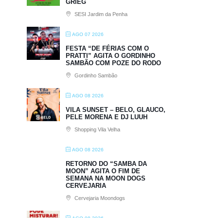
GRIEG
SESI Jardim da Penha
AGO 07 2026
FESTA “DE FÉRIAS COM O
PRATTI” AGITA O GORDINHO
SAMBÃO COM POZE DO RODO
Gordinho Sambão
AGO 08 2026
VILA SUNSET – BELO, GLAUCO,
PELE MORENA E DJ LUUH
Shopping Vila Velha
AGO 08 2026
RETORNO DO “SAMBA DA
MOON” AGITA O FIM DE
SEMANA NA MOON DOGS
CERVEJARIA
Cervejaria Moondogs