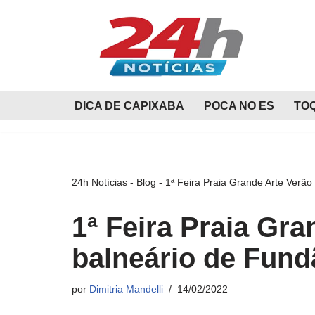
Pular
para
o
conteúdo
DICA DE CAPIXABA
POCA NO ES
TO
24h Notícias
-
Blog
-
1ª Feira Praia Grande Arte Verão
1ª Feira Praia Gra
balneário de Fund
por
Dimitria Mandelli
14/02/2022