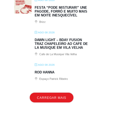
AGO 08 2026
FESTA “PODE MISTURAR!” UNE
PAGODE, FORRÓ E MUITO MAIS
EM NOITE INESQUECÍVEL
Brizz
AGO 08 2026
DAWN LIGHT – BDAY FUSION
TRAZ CHAPELEIRO AO CAFE DE
LA MUSIQUE EM VILA VELHA
Cafe de La Musique Vila Velha
AGO 08 2026
ROD HANNA
Espaço Patrick Ribeiro
CARREGAR MAIS