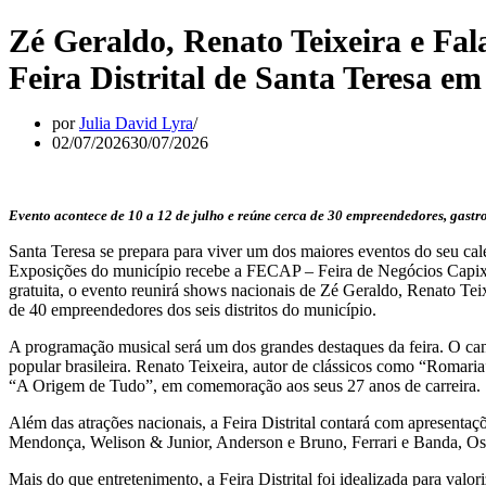
Zé Geraldo, Renato Teixeira e Fa
Feira Distrital de Santa Teresa em
por
Julia David Lyra
02/07/2026
30/07/2026
Evento acontece de 10 a 12 de julho e reúne cerca de 30 empreendedores, gastr
Santa Teresa se prepara para viver um dos maiores eventos do seu calen
Exposições do município recebe a FECAP – Feira de Negócios Capixab
gratuita, o evento reunirá shows nacionais de Zé Geraldo, Renato Teix
de 40 empreendedores dos seis distritos do município.
A programação musical será um dos grandes destaques da feira. O ca
popular brasileira. Renato Teixeira, autor de clássicos como “Romari
“A Origem de Tudo”, em comemoração aos seus 27 anos de carreira.
Além das atrações nacionais, a Feira Distrital contará com apresentaçõ
Mendonça, Welison & Junior, Anderson e Bruno, Ferrari e Banda, Os 
Mais do que entretenimento, a Feira Distrital foi idealizada para valor