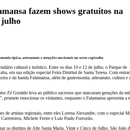
lamansa fazem shows gratuitos na
 julho
onomia típica, artesanato e atrações nacionais na serra capixaba
dário cultural e turístico. Entre os dias 10 e 12 de julho, o Parque de
a, em sua edição especial Feira Distrital de Santa Teresa. Com entra
eira e da banda Falamansa, além de gastronomia, artesanato, cultura e 
ntor Zé Geraldo leva ao público sucessos que marcaram gerações da mú
a”, promete emocionar os visitantes, enquanto o Falamansa apresenta a 
es de artistas regionais, entre eles Lorena Alexandre, com o especial Ma
Carreteiros, Michele Freire e Luiz Paulo Forrozão.
izar os distritos de Alto Santa Maria, Vinte e Cinco de Julho, São João 