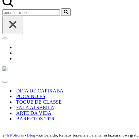
Pesquisar
por...
Menu
de
navegação
Menu
de
DICA DE CAPIXABA
navegação
POCA NO ES
TOQUE DE CLASSE
FALA AÍ SHEILA
ARTE DA VIDA
BARRETOS 2026
24h Notícias
-
Blog
-
Zé Geraldo, Renato Teixeira e Falamansa fazem shows gratuit