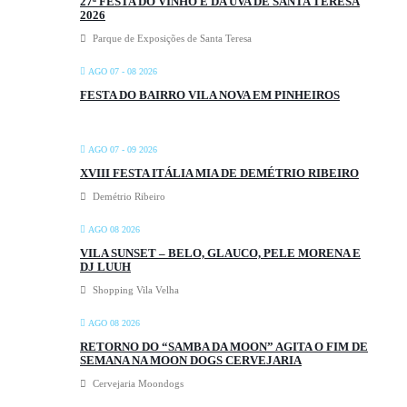
27ª FESTA DO VINHO E DA UVA DE SANTA TERESA
2026
Parque de Exposições de Santa Teresa
AGO 07 - 08 2026
FESTA DO BAIRRO VILA NOVA EM PINHEIROS
AGO 07 - 09 2026
XVIII FESTA ITÁLIA MIA DE DEMÉTRIO RIBEIRO
Demétrio Ribeiro
AGO 08 2026
VILA SUNSET – BELO, GLAUCO, PELE MORENA E
DJ LUUH
Shopping Vila Velha
AGO 08 2026
RETORNO DO “SAMBA DA MOON” AGITA O FIM DE
SEMANA NA MOON DOGS CERVEJARIA
Cervejaria Moondogs