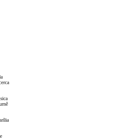
da
cerca
sica
turnê
rília
de