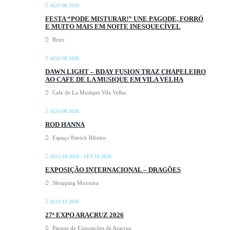
AGO 08 2026
FESTA “PODE MISTURAR!” UNE PAGODE, FORRÓ
E MUITO MAIS EM NOITE INESQUECÍVEL
Brizz
AGO 08 2026
DAWN LIGHT – BDAY FUSION TRAZ CHAPELEIRO
AO CAFE DE LA MUSIQUE EM VILA VELHA
Cafe de La Musique Vila Velha
AGO 08 2026
ROD HANNA
Espaço Patrick Ribeiro
AGO 10 2026
- SET 10 2026
EXPOSIÇÃO INTERNACIONAL – DRAGÕES
Shopping Moxuara
AGO 13 2026
27ª EXPO ARACRUZ 2026
Parque de Exposições de Aracruz