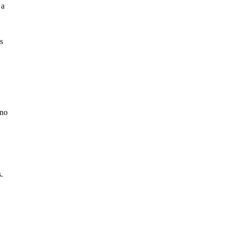
 a
s
 no
.