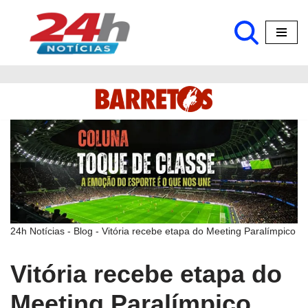
Pular
para
o
conteúdo
24h Notícias
-
Blog
-
Vitória recebe etapa do Meeting Paralímpico
Vitória recebe etapa do
Meeting Paralímpico