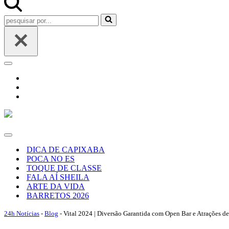
Pesquisar
por...
Menu
de
navegação
Menu
de
DICA DE CAPIXABA
navegação
POCA NO ES
TOQUE DE CLASSE
FALA AÍ SHEILA
ARTE DA VIDA
BARRETOS 2026
24h Notícias
-
Blog
-
Vital 2024 | Diversão Garantida com Open Bar e Atrações d