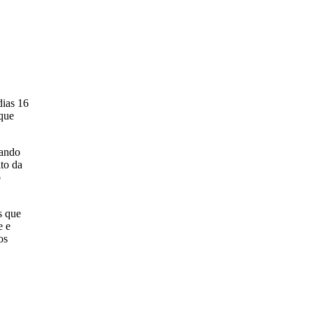
dias 16
 que
nando
to da
o
s que
e e
os