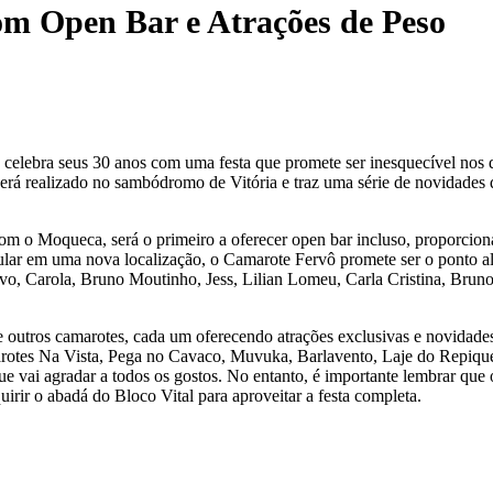
com Open Bar e Atrações de Peso
 celebra seus 30 anos com uma festa que promete ser inesquecível nos 
será realizado no sambódromo de Vitória e traz uma série de novidades
om o Moqueca, será o primeiro a oferecer open bar incluso, proporcio
ular em uma nova localização, o Camarote Fervô promete ser o ponto al
o, Carola, Bruno Moutinho, Jess, Lilian Lomeu, Carla Cristina, Brun
outros camarotes, cada um oferecendo atrações exclusivas e novidade
marotes Na Vista, Pega no Cavaco, Muvuka, Barlavento, Laje do Repiqu
e vai agradar a todos os gostos. No entanto, é importante lembrar que 
irir o abadá do Bloco Vital para aproveitar a festa completa.