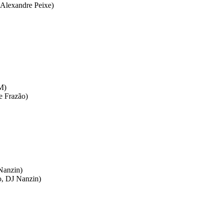
 Alexandre Peixe)
M)
e Frazão)
 Nanzin)
o, DJ Nanzin)