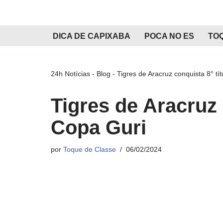
Pular
DICA DE CAPIXABA
POCA NO ES
TO
para
o
conteúdo
24h Notícias
-
Blog
-
Tigres de Aracruz conquista 8° tí
Tigres de Aracruz 
Copa Guri
por
Toque de Classe
06/02/2024