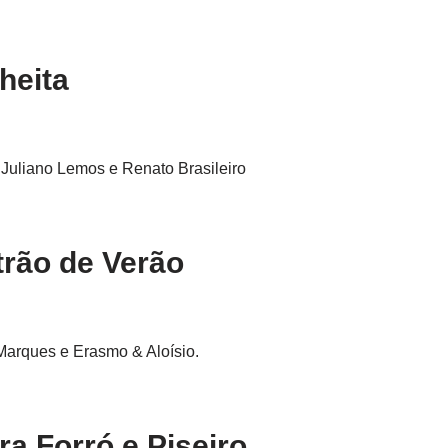
heita
Juliano Lemos e Renato Brasileiro
trão de Verão
 Marques e Erasmo & Aloísio.
ra Forró e Piseiro