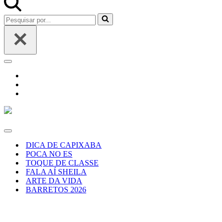
Pesquisar
por...
Menu
de
navegação
Menu
de
DICA DE CAPIXABA
navegação
POCA NO ES
TOQUE DE CLASSE
FALA AÍ SHEILA
ARTE DA VIDA
BARRETOS 2026