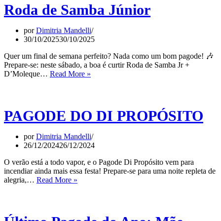
Roda de Samba Júnior
por
Dimitria Mandelli
30/10/2025
30/10/2025
Quer um final de semana perfeito? Nada como um bom pagode! 🎶
Prepare-se: neste sábado, a boa é curtir Roda de Samba Jr +
Roda
D’Moleque…
Read More »
de
Samba
Júnior
PAGODE DO DI PROPÓSITO
por
Dimitria Mandelli
26/12/2024
26/12/2024
O verão está a todo vapor, e o Pagode Di Propósito vem para
incendiar ainda mais essa festa! Prepare-se para uma noite repleta de
PAGODE
alegria,…
Read More »
DO
DI
PROPÓSITO