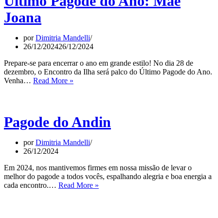
Último Pagode do Ano: Mãe
Joana
por
Dimitria Mandelli
26/12/2024
26/12/2024
Prepare-se para encerrar o ano em grande estilo! No dia 28 de
dezembro, o Encontro da Ilha será palco do Último Pagode do Ano.
Último
Venha…
Read More »
Pagode
do
Ano:
Mãe
Pagode do Andin
Joana
por
Dimitria Mandelli
26/12/2024
Em 2024, nos mantivemos firmes em nossa missão de levar o
melhor do pagode a todos vocês, espalhando alegria e boa energia a
Pagode
cada encontro.…
Read More »
do
Andin