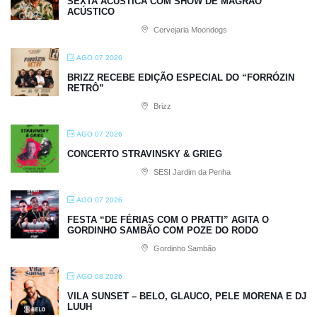
SEXTA ACÚSTICA COM SHOW DE MAGRÃO
ACÚSTICO
Cervejaria Moondogs
AGO 07 2026
BRIZZ RECEBE EDIÇÃO ESPECIAL DO “FORRÓZIN
RETRÔ”
Brizz
AGO 07 2026
CONCERTO STRAVINSKY & GRIEG
SESI Jardim da Penha
AGO 07 2026
FESTA “DE FÉRIAS COM O PRATTI” AGITA O
GORDINHO SAMBÃO COM POZE DO RODO
Gordinho Sambão
AGO 08 2026
VILA SUNSET – BELO, GLAUCO, PELE MORENA E DJ
LUUH