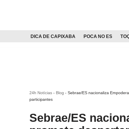
Pular
para
o
DICA DE CAPIXABA
POCA NO ES
TO
conteúdo
24h Notícias
-
Blog
-
Sebrae/ES nacionaliza EmpoderaD
participantes
Sebrae/ES nacion