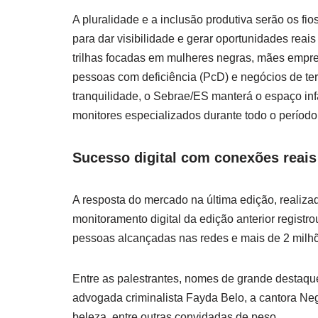
A pluralidade e a inclusão produtiva serão os f
para dar visibilidade e gerar oportunidades reai
trilhas focadas em mulheres negras, mães empr
pessoas com deficiência (PcD) e negócios de terr
tranquilidade, o Sebrae/ES manterá o espaço in
monitores especializados durante todo o período
Sucesso digital com conexões reais
A resposta do mercado na última edição, realiza
monitoramento digital da edição anterior registr
pessoas alcançadas nas redes e mais de 2 milhõ
Entre as palestrantes, nomes de grande destaqu
advogada criminalista Fayda Belo, a cantora Neg
beleza, entre outras convidadas de peso.