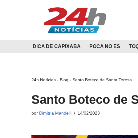
Pular
para
o
conteúdo
DICA DE CAPIXABA
POCA NO ES
TO
24h Notícias
-
Blog
-
Santo Boteco de Santa Teresa
Santo Boteco de S
por
Dimitria Mandelli
14/02/2023