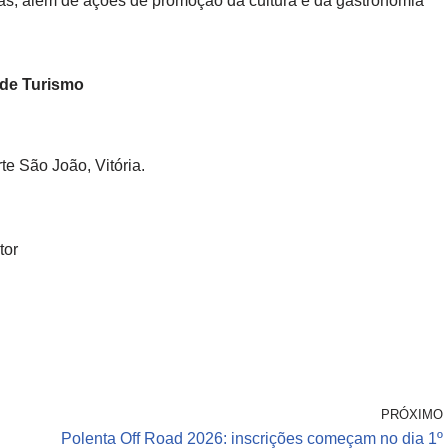
vas, além de ações de promoção da cultura e da gastronomia
 de Turismo
e São João, Vitória.
tor
PRÓXIMO
Polenta Off Road 2026: inscrições começam no dia 1º