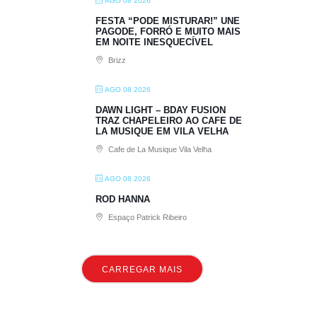
AGO 08 2026
FESTA “PODE MISTURAR!” UNE
PAGODE, FORRÓ E MUITO MAIS
EM NOITE INESQUECÍVEL
Brizz
AGO 08 2026
DAWN LIGHT – BDAY FUSION
TRAZ CHAPELEIRO AO CAFE DE
LA MUSIQUE EM VILA VELHA
Cafe de La Musique Vila Velha
AGO 08 2026
ROD HANNA
Espaço Patrick Ribeiro
CARREGAR MAIS