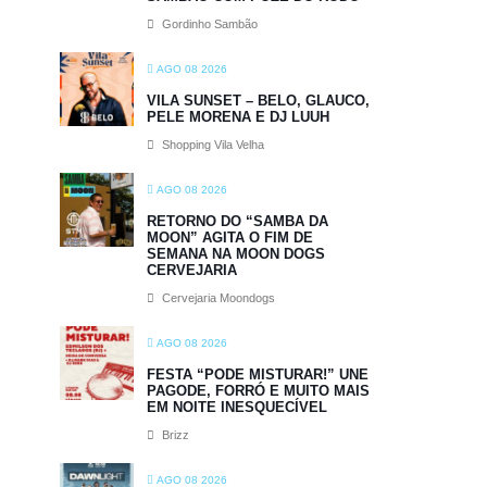
Gordinho Sambão
AGO 08 2026
VILA SUNSET – BELO, GLAUCO,
PELE MORENA E DJ LUUH
Shopping Vila Velha
AGO 08 2026
RETORNO DO “SAMBA DA
MOON” AGITA O FIM DE
SEMANA NA MOON DOGS
CERVEJARIA
Cervejaria Moondogs
AGO 08 2026
FESTA “PODE MISTURAR!” UNE
PAGODE, FORRÓ E MUITO MAIS
EM NOITE INESQUECÍVEL
Brizz
AGO 08 2026