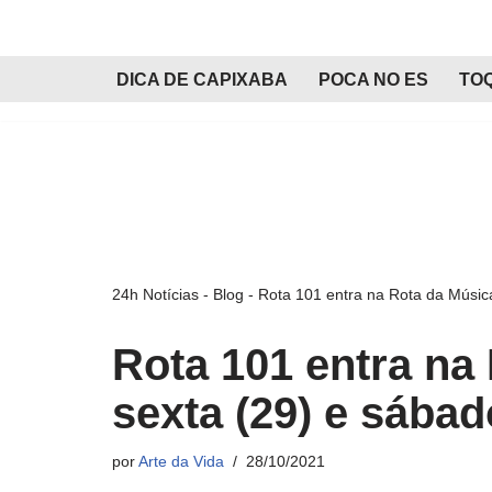
Pular
DICA DE CAPIXABA
POCA NO ES
TO
para
o
conteúdo
24h Notícias
-
Blog
-
Rota 101 entra na Rota da Música
Rota 101 entra na
sexta (29) e sábad
por
Arte da Vida
28/10/2021