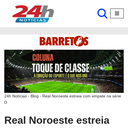
Pular
para
o
conteúdo
24h Notícias
-
Blog
-
Real Noroeste estreia com empate na série
D
Real Noroeste estreia