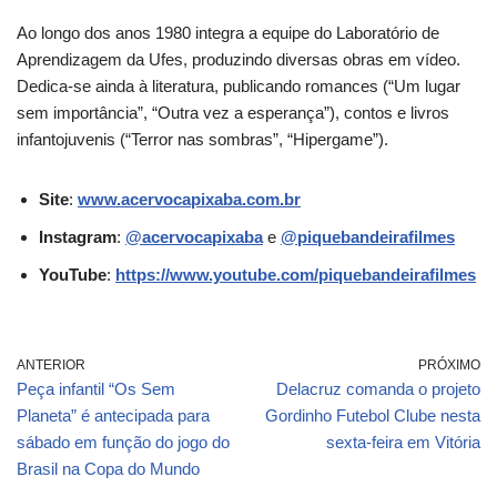
Ao longo dos anos 1980 integra a equipe do Laboratório de
Aprendizagem da Ufes, produzindo diversas obras em vídeo.
Dedica-se ainda à literatura, publicando romances (“Um lugar
sem importância”, “Outra vez a esperança”), contos e livros
infantojuvenis (“Terror nas sombras”, “Hipergame”).
Site
:
www.acervocapixaba.com.br
Instagram
:
@acervocapixaba
e
@piquebandeirafilmes
YouTube
:
https://www.youtube.com/piquebandeirafilmes
ANTERIOR
PRÓXIMO
Peça infantil “Os Sem
Delacruz comanda o projeto
Planeta” é antecipada para
Gordinho Futebol Clube nesta
sábado em função do jogo do
sexta-feira em Vitória
Brasil na Copa do Mundo