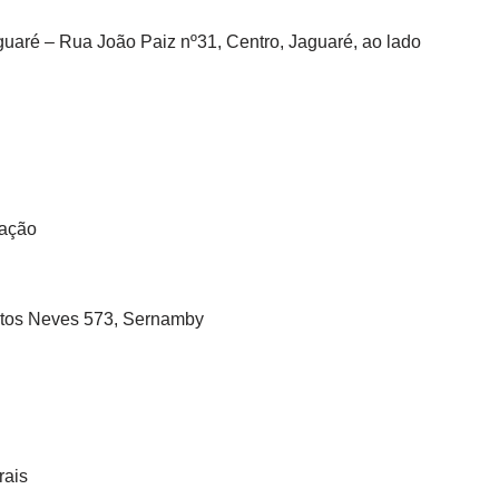
aguaré – Rua João Paiz nº31, Centro, Jaguaré, ao lado
mação
ntos Neves 573, Sernamby
rais