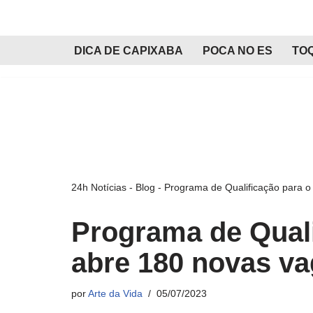
Pular
DICA DE CAPIXABA
POCA NO ES
TO
para
o
conteúdo
24h Notícias
-
Blog
-
Programa de Qualificação para o
Programa de Quali
abre 180 novas va
por
Arte da Vida
05/07/2023