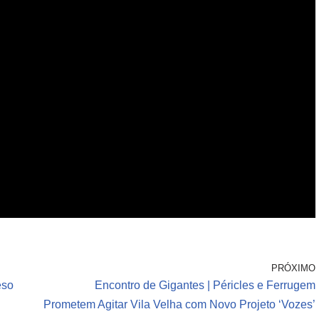
PRÓXIMO
eso
Encontro de Gigantes | Péricles e Ferrugem
Prometem Agitar Vila Velha com Novo Projeto ‘Vozes’