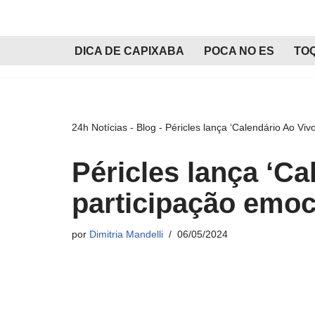
Pular
DICA DE CAPIXABA
POCA NO ES
TO
para
o
conteúdo
24h Notícias
-
Blog
-
Péricles lança ‘Calendário Ao Viv
Péricles lança ‘C
participação emoc
por
Dimitria Mandelli
06/05/2024