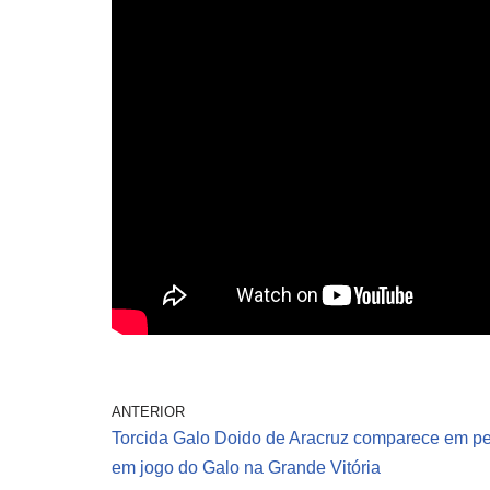
ANTERIOR
Torcida Galo Doido de Aracruz comparece em p
em jogo do Galo na Grande Vitória