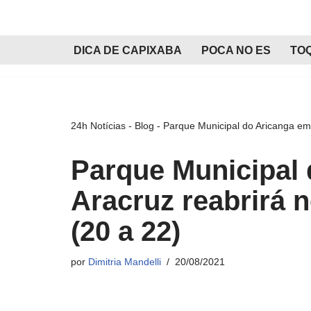
Pular
DICA DE CAPIXABA
POCA NO ES
TO
para
o
conteúdo
24h Notícias
-
Blog
-
Parque Municipal do Aricanga em 
Parque Municipal
Aracruz reabrirá 
(20 a 22)
por
Dimitria Mandelli
20/08/2021