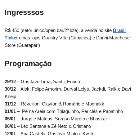
Ingresssos
R$ 450 (setor único/open bar/2º lote), à venda no site
Brasil
Ticket
e nas lojas Country Ville (Cariacica) e Danni Marchese
Store (Guarapari)
Programação
29/12
– Gusttavo Lima, Santti, Enrico
30/12
– Alok, Felipe Amorim, Durval Lelys, Jackdi, Ralk e Davi
Kneip
31/12
– Réveillon: Clayton & Romário e Mochakk
01/01
– Pé na Areia com Thiaguinho, Periclés e Papatinho
05/01
– Jorge e Mateus, Sorriso Maroto e Bhaskar
06/01
– Léo Santana e Zé Neto & Cristiano
12/01
– Ana Castela, Gustavo Mioto e Kvsh