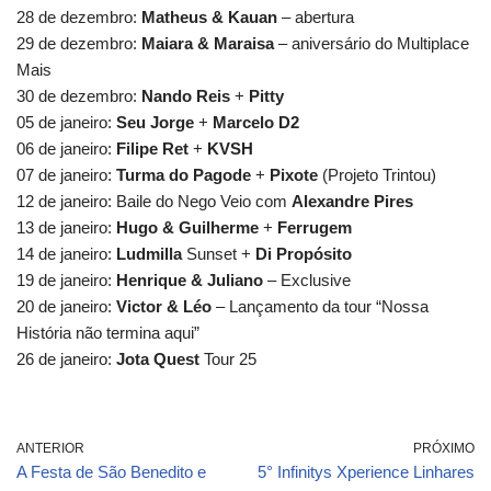
28 de dezembro:
Matheus & Kauan
– abertura
29 de dezembro:
Maiara & Maraisa
– aniversário do Multiplace
Mais
30 de dezembro:
Nando Reis
+
Pitty
05 de janeiro:
Seu Jorge
+
Marcelo D2
06 de janeiro:
Filipe Ret
+
KVSH
07 de janeiro:
Turma do Pagode
+
Pixote
(Projeto Trintou)
12 de janeiro: Baile do Nego Veio com
Alexandre Pires
13 de janeiro:
Hugo & Guilherme
+
Ferrugem
14 de janeiro:
Ludmilla
Sunset +
Di Propósito
19 de janeiro:
Henrique & Juliano
– Exclusive
20 de janeiro:
Victor & Léo
– Lançamento da tour “Nossa
História não termina aqui”
26 de janeiro:
Jota Quest
Tour 25
ANTERIOR
PRÓXIMO
A Festa de São Benedito e
5° Infinitys Xperience Linhares