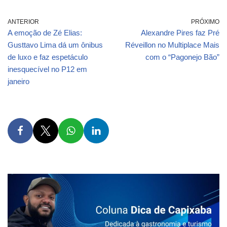
ANTERIOR
PRÓXIMO
A emoção de Zé Elias:
Alexandre Pires faz Pré
Gusttavo Lima dá um ônibus
Réveillon no Multiplace Mais
de luxo e faz espetáculo
com o “Pagonejo Bão”
inesquecível no P12 em
janeiro