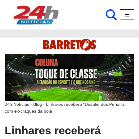
Pular
para
o
conteúdo
24h Notícias
-
Blog
-
Linhares receberá “Desafio dos Pênaltis”
com ex-craques da bola
Linhares receberá