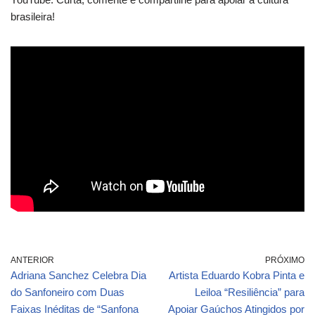
brasileira!
ANTERIOR
PRÓXIMO
Adriana Sanchez Celebra Dia
Artista Eduardo Kobra Pinta e
do Sanfoneiro com Duas
Leiloa “Resiliência” para
Faixas Inéditas de “Sanfona
Apoiar Gaúchos Atingidos por