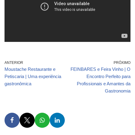
ANTERIOR
PRÓXIMO
Moustache Restaurante e
FEINBARES e Feira Vinho | O
Petiscaria | Uma experiência
Encontro Perfeito para
gastronômica
Profissionais e Amantes da
Gastronomia