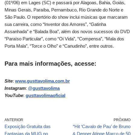
(01º/06) em Lages (SC) e passará por Alagoas, Bahia, Goiás,
Minas Gerais, Paraíba, Pernambuco, Rio Grande do Norte e
São Paulo. O repertório do show inclui músicas que marcaram
sua carreira, como “Inventor dos Amores”, “Gatinha
Assanhada” e “Balada Boa”, além dos novos sucessos do DVD
“Paraíso Particular”, como “Oi Vida”, “Compensa”, “Mala dos
Porta Mala”, “Torce o Olho” e “Canudinho”, entre outros.
Para mais informações, acesse:
Site
:
www.gusttavolima.com.br
Instagram
:
@gusttavolima
YouTube
:
gusttavolimaoficial
ANTERIOR
PRÓXIMO
Exposição Gratuita das
“Hit ‘Cavalo de Pau’ de Bruno
Fantasias da MUG no
& Denner Atinge Marco de 50