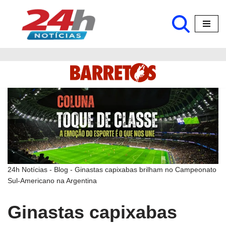
Pular
para
o
conteúdo
24h Notícias
-
Blog
-
Ginastas capixabas brilham no Campeonato
Sul-Americano na Argentina
Ginastas capixabas