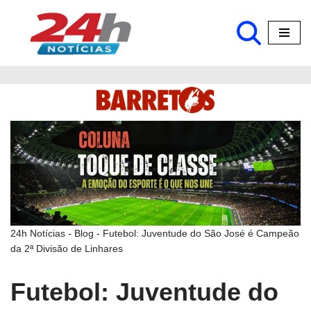
Pular
para
o
conteúdo
24h Notícias
-
Blog
-
Futebol: Juventude do São José é Campeão
da 2ª Divisão de Linhares
Futebol: Juventude do