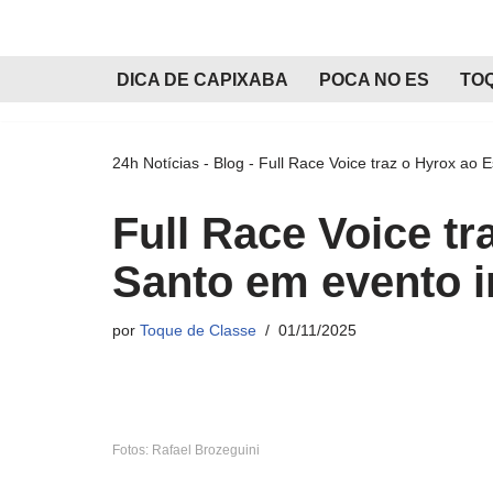
Pular
DICA DE CAPIXABA
POCA NO ES
TO
para
o
conteúdo
24h Notícias
-
Blog
-
Full Race Voice traz o Hyrox ao E
Full Race Voice tr
Santo em evento i
por
Toque de Classe
01/11/2025
Fotos: Rafael Brozeguini