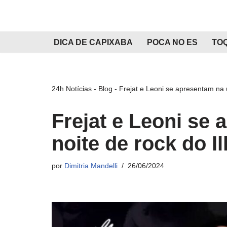
Pular
para
DICA DE CAPIXABA
POCA NO ES
TO
o
conteúdo
24h Notícias
-
Blog
-
Frejat e Leoni se apresentam na 
Frejat e Leoni se
noite de rock do 
por
Dimitria Mandelli
26/06/2024