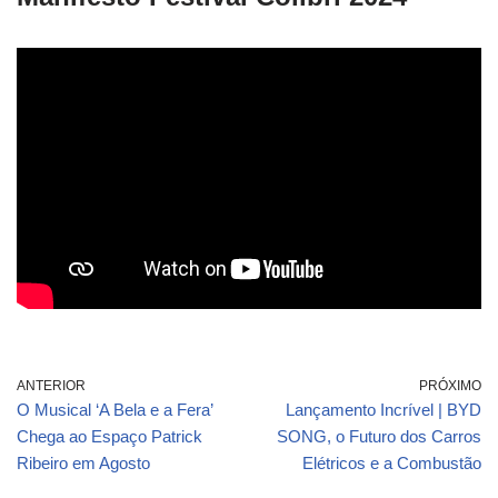
ANTERIOR
PRÓXIMO
O Musical ‘A Bela e a Fera’
Lançamento Incrível | BYD
Chega ao Espaço Patrick
SONG, o Futuro dos Carros
Ribeiro em Agosto
Elétricos e a Combustão