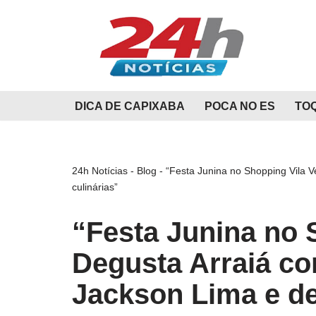
Pular
para
o
conteúdo
DICA DE CAPIXABA
POCA NO ES
TO
24h Notícias
-
Blog
-
“Festa Junina no Shopping Vila V
culinárias”
“Festa Junina no 
Degusta Arraiá c
Jackson Lima e del