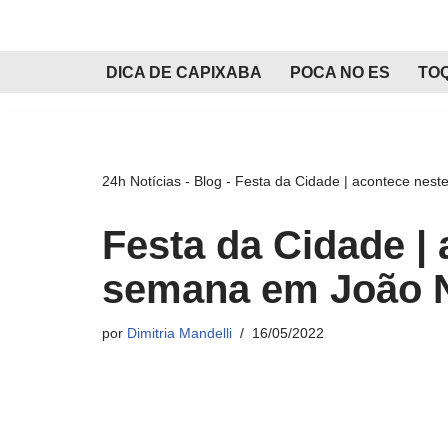
Pular
DICA DE CAPIXABA
POCA NO ES
TO
para
o
conteúdo
24h Notícias
-
Blog
-
Festa da Cidade | acontece nest
Festa da Cidade | 
semana em João 
por
Dimitria Mandelli
16/05/2022