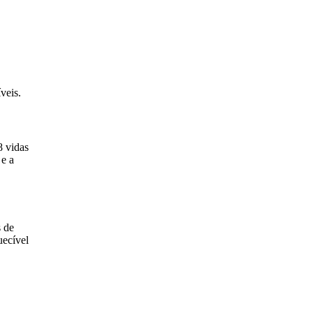
veis.
8 vidas
 e a
 de
uecível