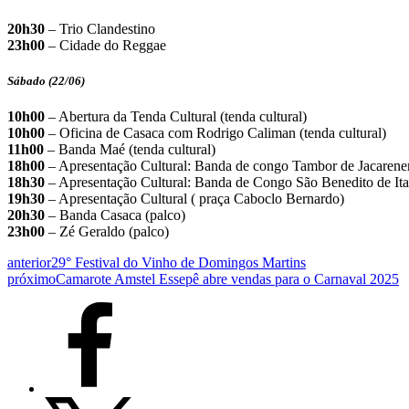
20h30
– Trio Clandestino
23h00
– Cidade do Reggae
Sábado (22/06)
10h00
– Abertura da Tenda Cultural (tenda cultural)
10h00
– Oficina de Casaca com Rodrigo Caliman (tenda cultural)
11h00
– Banda Maé (tenda cultural)
18h00
– Apresentação Cultural: Banda de congo Tambor de Jacarene
18h30
– Apresentação Cultural: Banda de Congo São Benedito de Ita
19h30
– Apresentação Cultural ( praça Caboclo Bernardo)
20h30
– Banda Casaca (palco)
23h00
– Zé Geraldo (palco)
anterior
29° Festival do Vinho de Domingos Martins
próximo
Camarote Amstel Essepê abre vendas para o Carnaval 2025