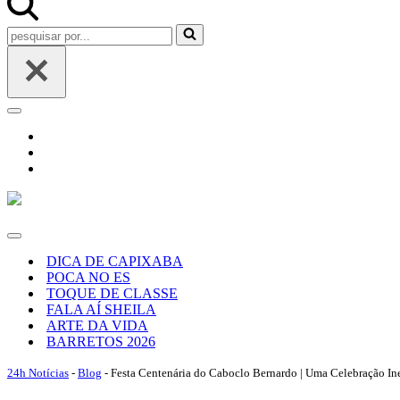
Pesquisar
por...
Menu
de
navegação
Menu
de
DICA DE CAPIXABA
navegação
POCA NO ES
TOQUE DE CLASSE
FALA AÍ SHEILA
ARTE DA VIDA
BARRETOS 2026
24h Notícias
-
Blog
-
Festa Centenária do Caboclo Bernardo | Uma Celebração In