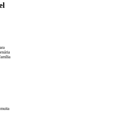
el
ara
enária
família
 muita