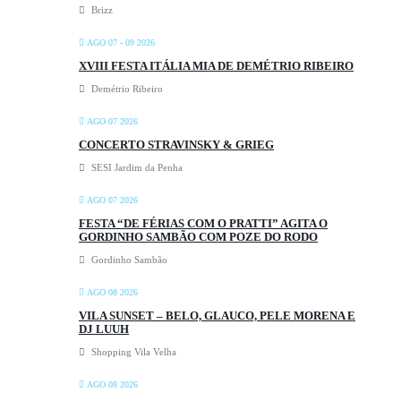
Brizz
AGO 07 - 09 2026
XVIII FESTA ITÁLIA MIA DE DEMÉTRIO RIBEIRO
Demétrio Ribeiro
AGO 07 2026
CONCERTO STRAVINSKY & GRIEG
SESI Jardim da Penha
AGO 07 2026
FESTA “DE FÉRIAS COM O PRATTI” AGITA O
GORDINHO SAMBÃO COM POZE DO RODO
Gordinho Sambão
AGO 08 2026
VILA SUNSET – BELO, GLAUCO, PELE MORENA E
DJ LUUH
Shopping Vila Velha
AGO 08 2026