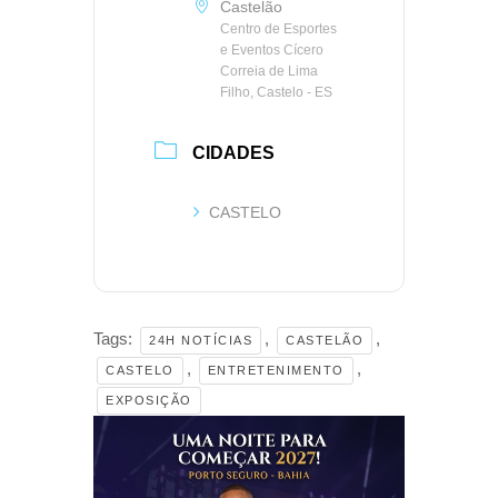
Castelão
Centro de Esportes
e Eventos Cícero
Correia de Lima
Filho, Castelo - ES
CIDADES
CASTELO
Tags:
,
,
24H NOTÍCIAS
CASTELÃO
,
,
CASTELO
ENTRETENIMENTO
EXPOSIÇÃO