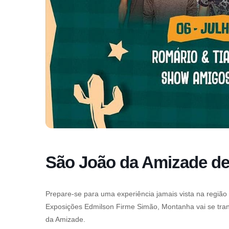
São João da Amizade d
Prepare-se para uma experiência jamais vista na região 
Exposições Edmilson Firme Simão, Montanha vai se tra
da Amizade.