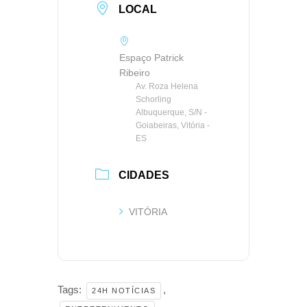
LOCAL
Espaço Patrick
Ribeiro
Av. Roza Helena
Schorling
Albuquerque, S/N -
Goiabeiras, Vitória -
ES
CIDADES
VITÓRIA
Tags:
,
24H NOTÍCIAS