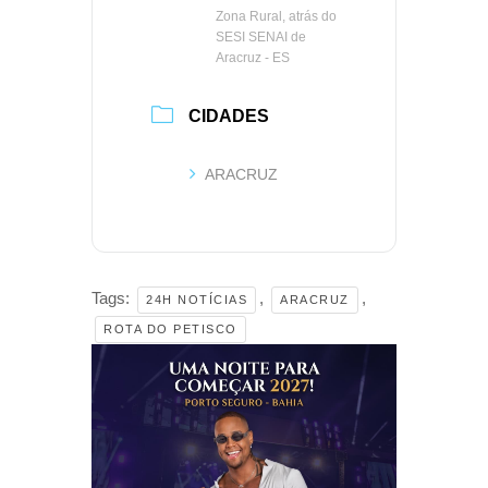
Zona Rural, atrás do
SESI SENAI de
Aracruz - ES
CIDADES
ARACRUZ
Tags:
,
,
24H NOTÍCIAS
ARACRUZ
ROTA DO PETISCO