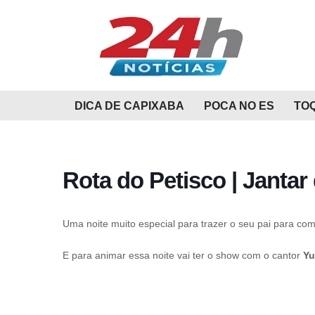
Pular
para
o
conteúdo
DICA DE CAPIXABA
POCA NO ES
TO
Rota do Petisco | Jantar
Uma noite muito especial para trazer o seu pai para co
E para animar essa noite vai ter o show com o cantor
Yu