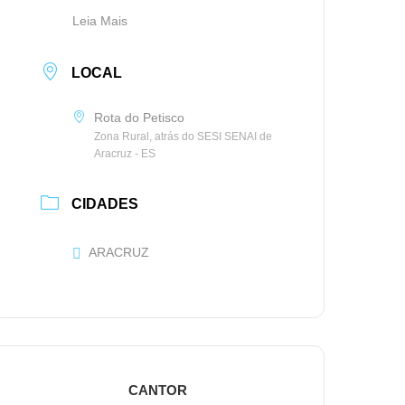
Leia Mais
LOCAL
Rota do Petisco
Zona Rural, atrás do SESI SENAI de
Aracruz - ES
CIDADES
ARACRUZ
CANTOR