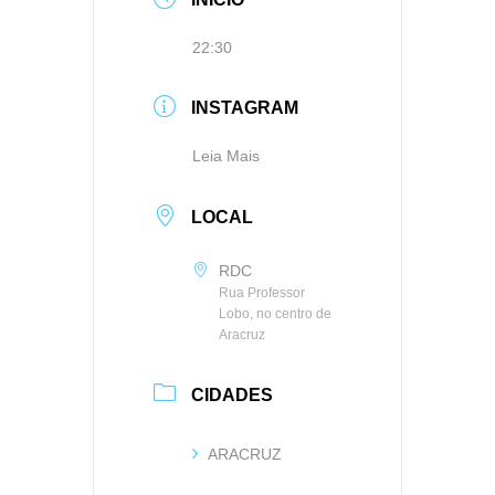
22:30
INSTAGRAM
Leia Mais
LOCAL
RDC
Rua Professor
Lobo, no centro de
Aracruz
CIDADES
ARACRUZ