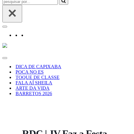
por...
Menu
de
navegação
Menu
de
DICA DE CAPIXABA
navegação
POCA NO ES
TOQUE DE CLASSE
FALA AÍ SHEILA
ARTE DA VIDA
BARRETOS 2026
RDC | JV Faz a Festa